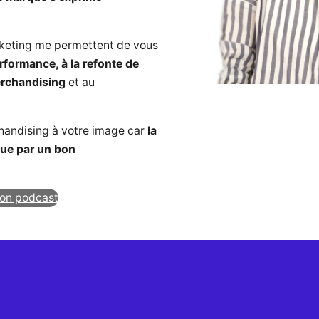
rketing me permettent de vous
erformance, à la refonte de
rchandising
et au
handising à votre image car
la
que par un bon
on podcast