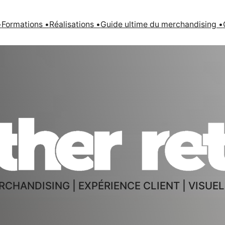
•
Formations •
Réalisations •
Guide ultime du merchandising •
nsultant en merchandising | Emilie Miqu
CHANDISING | EXPÉRIENCE CLIENT | VISUE