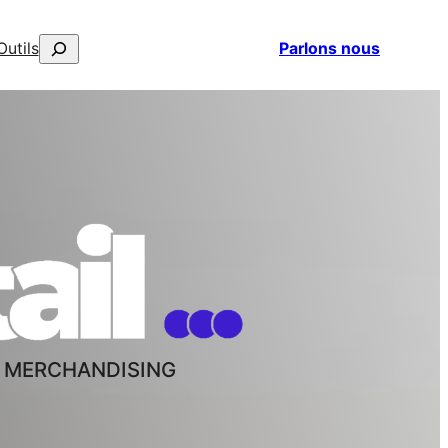
Rechercher
Outils
Parlons nous
elestorena
L MERCHANDISING