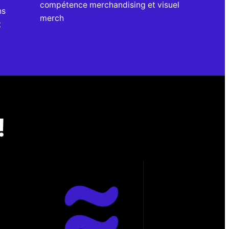
compétence merchandising et visuel
ns
merch
t
!