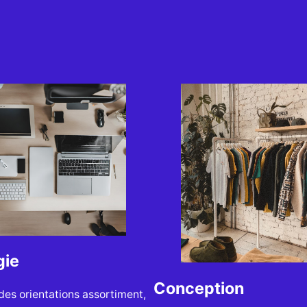
gie
Conception
 des orientations assortiment,