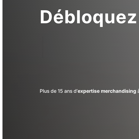
Débloquez 
magasin
|
Plus de 15 ans d’
expertise merchandising
à
Débloquez le potentiel de v