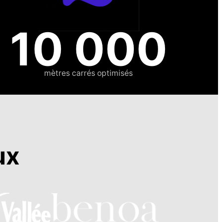
10 000
mètres carrés optimisés
ux