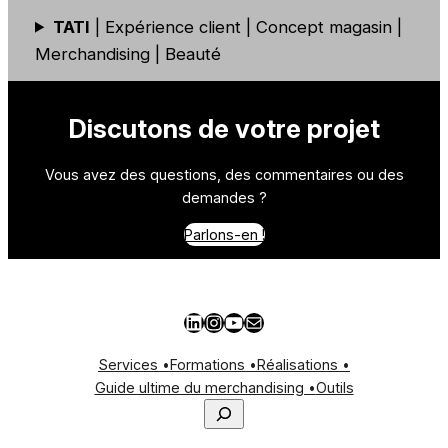
TATI
| Expérience client | Concept magasin |
Merchandising | Beauté
Discutons de votre projet
Vous avez des questions, des commentaires ou des
demandes ?
Parlons-en !
LinkedIn
Instagram
YouTube
E-mail
Services •
Formations •
Réalisations •
Guide ultime du merchandising •
Outils
Rechercher