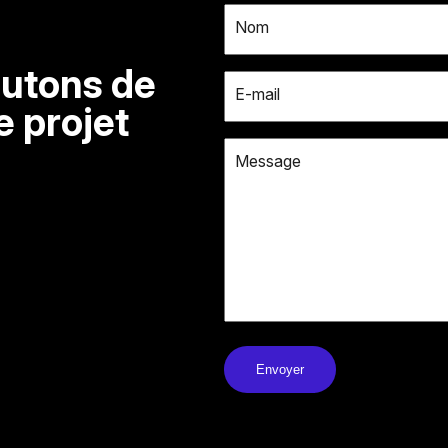
Nom
utons de
E-mail
e projet
Message
A
l