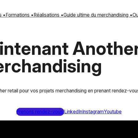
s •
Formations •
Réalisations •
Guide ultime du merchandising •
Ou
ntenant Another 
erchandising
her retail pour vos projets merchandising en prenant rendez-vo
Prenons rendez-vous!
LinkedIn
Instagram
Youtube