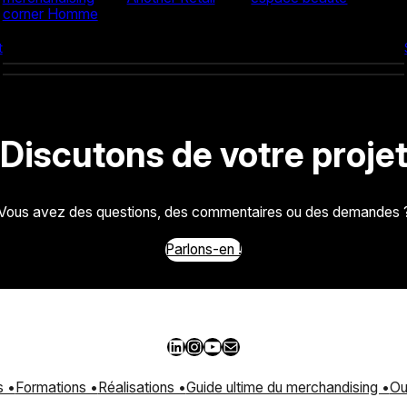
corner Homme
t
Discutons de votre proje
Vous avez des questions, des commentaires ou des demandes 
Parlons-en !
LinkedIn
Instagram
YouTube
E-mail
s •
Formations •
Réalisations •
Guide ultime du merchandising •
Out