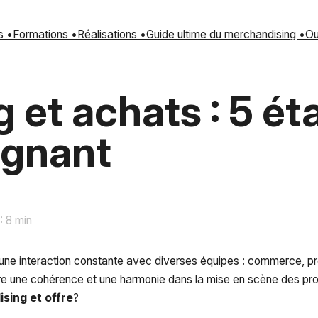
s •
Formations •
Réalisations •
Guide ultime du merchandising •
Ou
 et achats : 5 ét
agnant
: 8 min
 une interaction constante avec diverses équipes : commerce, pr
ure une cohérence et une harmonie dans la mise en scène des prod
sing et offre
?