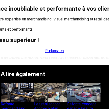
ce inoubliable et performante à vos clie
e expertise en merchandising, visuel merchandising et retail des
nts et performants.
eau supérieur !
Parlons-en
magasin, expérience client, marketing, nouvelle gamme, stratégie commerciale
,
consulting retail, conseil r
A lire également
Refonte
Les réalisations
Refonte concept
merchandising
Another Retail
espace beauté