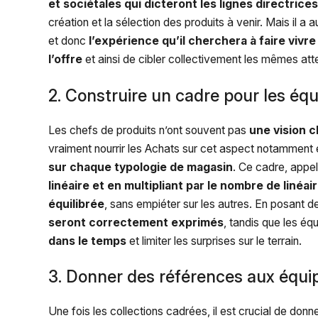
et sociétales qui dicteront les lignes directrice
création et la sélection des produits à venir. Mais il 
et donc
l’expérience qu’il cherchera à faire viv
l’offre
et ainsi de cibler collectivement les mêmes att
2. Construire un cadre pour les éq
Les chefs de produits n’ont souvent pas
une vision c
vraiment nourrir les Achats sur cet aspect notamment e
sur chaque typologie de magasin
. Ce cadre, appe
linéaire et en multipliant par le nombre de linéai
équilibrée
, sans empiéter sur les autres. En posant 
seront correctement exprimés
, tandis que les é
dans le temps
et limiter les surprises sur le terrain.
3. Donner des références aux équi
Une fois les collections cadrées, il est crucial de donn