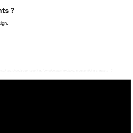
nts ?
ign.
etail
,
marchandisage
,
coaching
,
formation merchandising
, m
erchandising et achats : 5