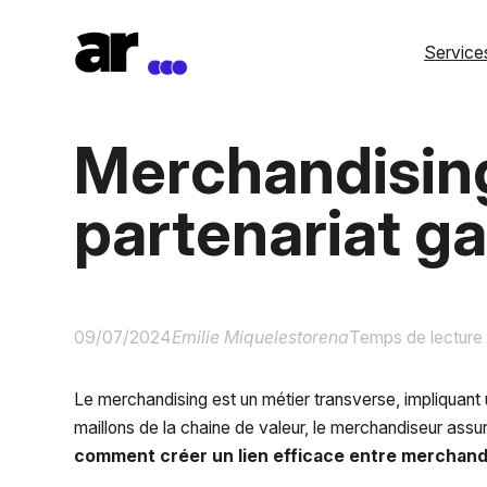
Aller
au
Service
contenu
Merchandising
partenariat g
09/07/2024
Emilie Miquelestorena
Temps de lecture 
Le merchandising est un métier transverse, impliquant
maillons de la chaine de valeur, le merchandiseur ass
comment créer un lien efficace entre merchandi