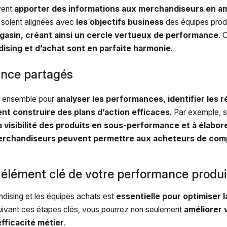
vent
apporter des informations aux merchandiseurs en am
s soient alignées avec
les objectifs business
des équipes produ
agasin, créant ainsi un cercle vertueux de performance
. 
dising et d’achat sont en parfaite harmonie
.
ance partagés
er ensemble pour
analyser les performances, identifier les r
uvent construire des plans d’action efficaces
. Par exemple, s
a visibilité des produits en sous-performance et à élabor
 merchandiseurs peuvent permettre aux acheteurs de com
 élément clé de votre performance produi
andising et les équipes achats est
essentielle pour optimiser 
suivant ces étapes clés, vous pourrez non seulement
améliorer 
fficacité métier
.