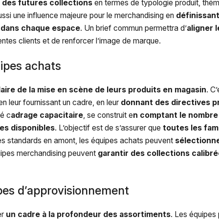
s des futures collections
en termes de typologie produit, thémat
a aussi une influence majeure pour le merchandising en
définissant
re dans chaque espace
. Un brief commun permettra d’
aligner 
entes clients et de renforcer l’image de marque.
uipes achats
laire de la mise en scène de leurs produits en magasin
. C
n leur fournissant un cadre, en leur
donnant des directives p
lé c
adrage capacitaire
, se construit e
n comptant le nombre 
res disponibles
. L’objectif est de s’assurer que
toutes les fam
des standards en amont, les équipes achats peuvent
sélectionne
quipes merchandising peuvent
garantir des collections calibr
pes d’approvisionnement
er
un cadre à la profondeur des assortiments
. Les équipes 